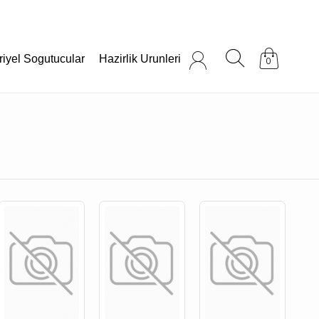
riyel Sogutucular
Hazirlik Urunleri
0