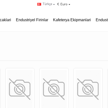
Türkçe
€
Euro
caklari
Endustriyel Firinlar
Kafeterya Ekipmanlari
Endust