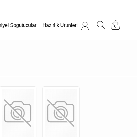
riyel Sogutucular
Hazirlik Urunleri
0