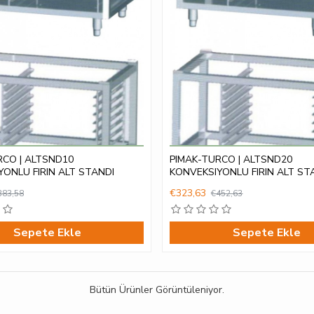
RCO | ALTSND10
PIMAK-TURCO | ALTSND20
ONLU FIRIN ALT STANDI
KONVEKSIYONLU FIRIN ALT ST
€323,63
383,58
€452,63
Sepete Ekle
Sepete Ekle
Bütün Ürünler Görüntüleniyor.