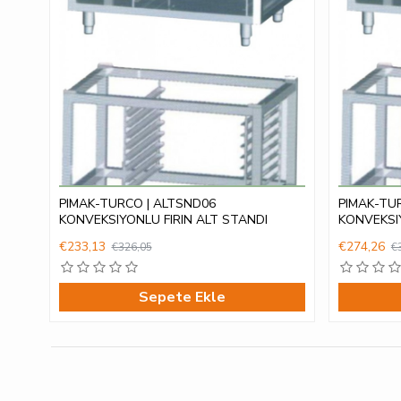
PIMAK-TURCO | ALTSND06
PIMAK-TU
KONVEKSIYONLU FIRIN ALT STANDI
KONVEKSIY
€233,13
€274,26
€326,05
€
Sepete Ekle