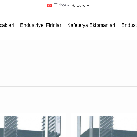
Türkçe
€
Euro
caklari
Endustriyel Firinlar
Kafeterya Ekipmanlari
Endust