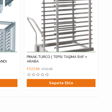
PIMAK-TURCO | TEPSI TAŞIMA RAF +
ANDI
ARABA
€523,84
€732,65
Sepete Ekle