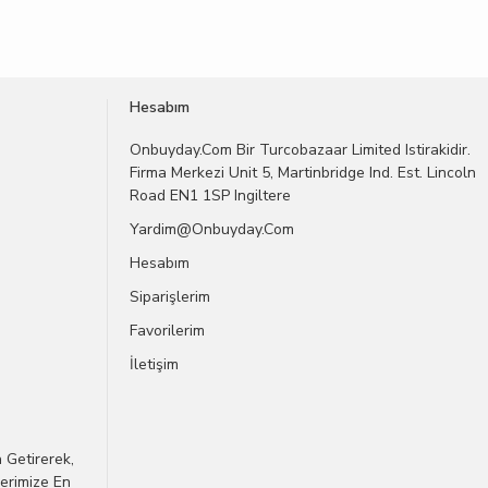
Hesabım
Onbuyday.com Bir Turcobazaar Limited Istirakidir.
Firma Merkezi Unit 5, Martinbridge Ind. Est. Lincoln
Road EN1 1SP Ingiltere
Yardim@onbuyday.com
Hesabım
Siparişlerim
Favorilerim
İletişim
 Getirerek,
lerimize En