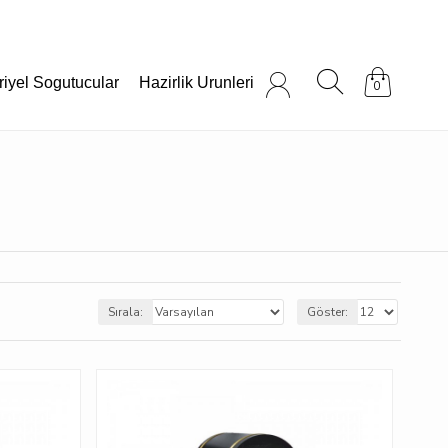
riyel Sogutucular
Hazirlik Urunleri
0
Sırala:
Göster: