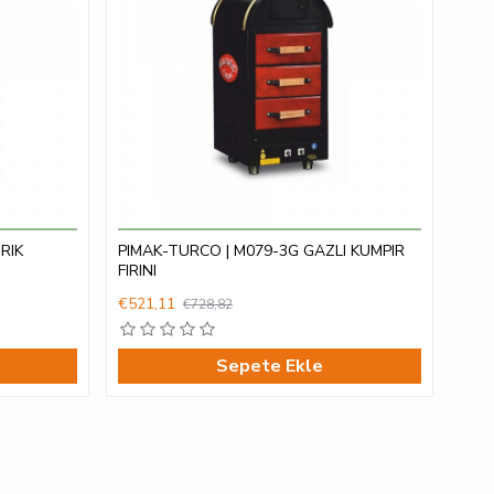
RIK
PIMAK-TURCO | M079-3G GAZLI KUMPIR
FIRINI
€521,11
€728,82
Sepete Ekle