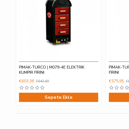
PIMAK-TURCO | M079-4E ELEKTRIK
PIMAK-TUR
KUMPIR FIRINI
FIRINI
€603,38
€575,95
€843,89
€
Sepete Ekle