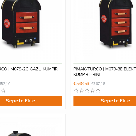
CO | M079-2G GAZLI KUMPIR
PIMAK-TURCO | M079-3E ELEKT
KUMPIR FIRINI
€548,53
652,10
€767,18
Sepete Ekle
Sepete Ekle