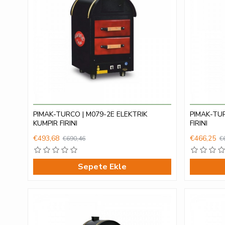
PIMAK-TURCO | M079-2E ELEKTRIK
PIMAK-TUR
KUMPIR FIRINI
FIRINI
€493,68
€466,25
€690,46
€
Sepete Ekle