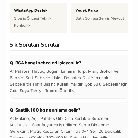
WhatsApp Destek
Yedek Parça
Sipariş Öncesi Teknik
Satış Sonrası Servis Mevcut
Rehberlik
Sık Sorulan Sorular
Q: BSA hangi sebzeleri işleyebilir?
A: Patates, Havuç, Soğan, Lahana, Turp, Mısır, Brokoli Ve
Benzeri Sert Sebzeleri Işler. Domates Gibi Yumuşak
Sebzelerde Hafif Basınç Kullanılmalıdır. Çok Sulu Sebzeler Için
Gıda Suyu Tahliye Tepsisi Önerilir.
Q: Saatlik 100 kg ne anlama gelir?
A: Makine, Açılı Patates Gibi Orta Sertlikte Sebzeleri,
Kesintisiz 1 Saat Boyunca Işledikten Sonra Dinlenme
Gerektirir. Pratik Restoran Ortamında 3–4 Seri 20 Dakikalık
Çalışma Ile Günlük 300–400 Kg Sebze Hazırlanabilir.