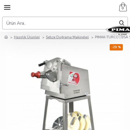
0
Hazırlık Ürünleri
Sebze Doğrama Makineleri
PIMAK-TURCO | BSA
-29 %