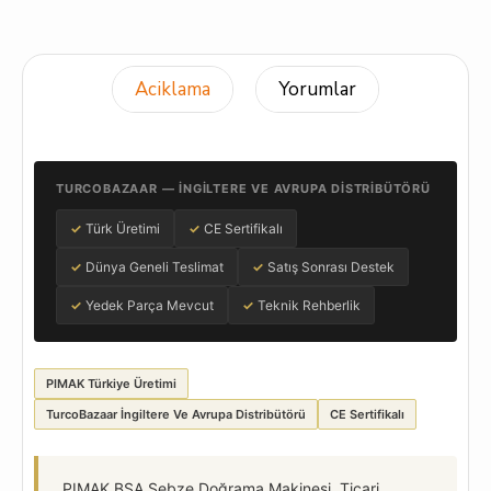
Aciklama
Yorumlar
TURCOBAZAAR — İNGILTERE VE AVRUPA DISTRIBÜTÖRÜ
✓
Türk Üretimi
✓
CE Sertifikalı
✓
Dünya Geneli Teslimat
✓
Satış Sonrası Destek
✓
Yedek Parça Mevcut
✓
Teknik Rehberlik
PIMAK Türkiye Üretimi
TurcoBazaar İngiltere Ve Avrupa Distribütörü
CE Sertifikalı
PIMAK BSA Sebze Doğrama Makinesi, Ticari