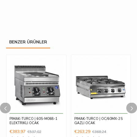
BENZER ÜRÜNLER
PIMAK-TURCO | 60S-M068-1
PIMAK-TURCO | OC/60MX-2S
ELEKTRIKLI OCAK
GAZLI OCAK
€383,97
€263,29
€537,02
€368,24