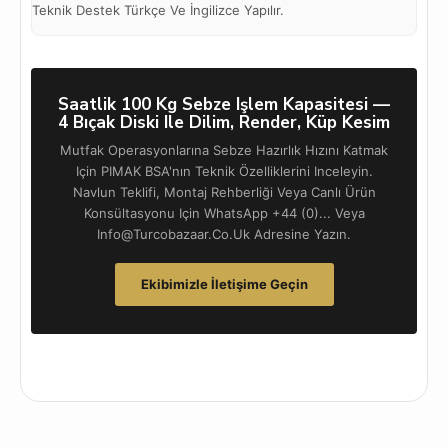
Teknik Destek Türkçe Ve İngilizce Yapılır.
Saatlik 100 Kg Sebze Işlem Kapasitesi —
4 Bıçak Diski Ile Dilim, Render, Küp Kesim
Mutfak Operasyonlarına Sebze Hazırlık Hızını Katmak
Için PIMAK BSA'nın Teknik Özelliklerini Inceleyin.
Navlun Teklifi, Montaj Rehberliği Veya Canlı Ürün
Konsültasyonu Için WhatsApp +44 (0)... Veya
Info@turcobazaar.co.uk Adresine Yazın.
Ekibimizle İletişime Geçin