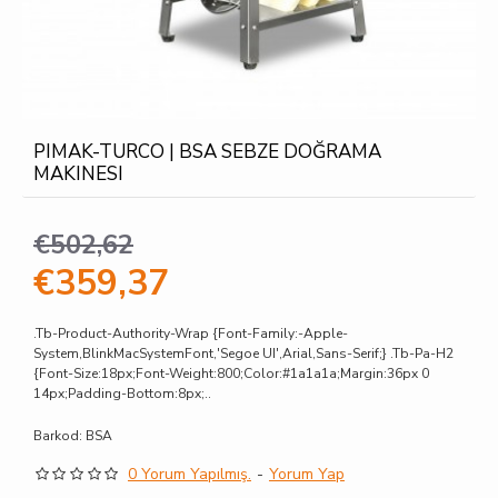
PIMAK-TURCO | BSA SEBZE DOĞRAMA
MAKINESI
€502,62
€359,37
.tb-Product-Authority-Wrap {font-Family:-Apple-
System,BlinkMacSystemFont,'Segoe UI',Arial,sans-Serif;} .tb-Pa-H2
{font-Size:18px;font-Weight:800;color:#1a1a1a;margin:36px 0
14px;padding-Bottom:8px;..
Barkod:
BSA
0 Yorum Yapılmış.
-
Yorum Yap